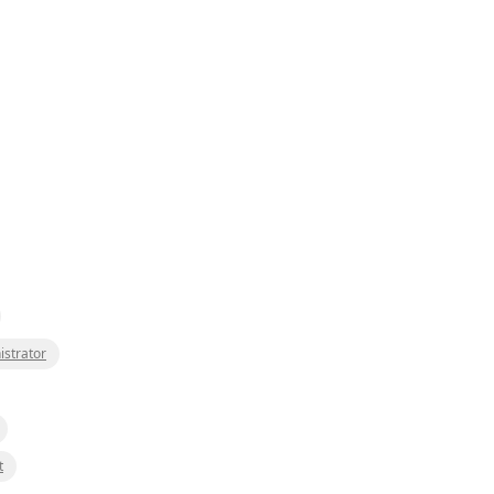
istrator
t