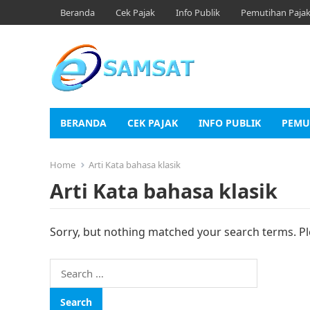
Beranda
Cek Pajak
Info Publik
Pemutihan Paja
BERANDA
CEK PAJAK
INFO PUBLIK
PEMU
Home
Arti Kata bahasa klasik
Arti Kata bahasa klasik
Sorry, but nothing matched your search terms. Pl
Search
for: