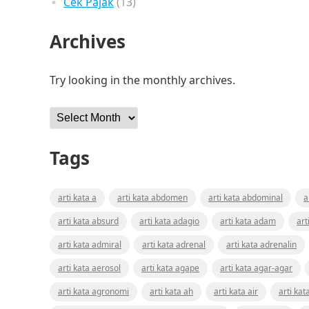
Cek Pajak
(13)
Archives
Try looking in the monthly archives.
Archives
Tags
arti kata a
arti kata abdomen
arti kata abdominal
a
arti kata absurd
arti kata adagio
arti kata adam
art
arti kata admiral
arti kata adrenal
arti kata adrenalin
arti kata aerosol
arti kata agape
arti kata agar-agar
arti kata agronomi
arti kata ah
arti kata air
arti kat