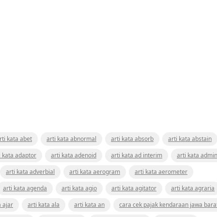
rti kata abet
arti kata abnormal
arti kata absorb
arti kata abstain
i kata adaptor
arti kata adenoid
arti kata ad interim
arti kata admin
arti kata adverbial
arti kata aerogram
arti kata aerometer
arti kata agenda
arti kata agio
arti kata agitator
arti kata agraria
a ajar
arti kata ala
arti kata an
cara cek pajak kendaraan jawa bara