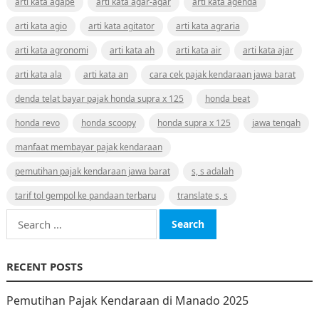
arti kata agape
arti kata agar-agar
arti kata agenda
arti kata agio
arti kata agitator
arti kata agraria
arti kata agronomi
arti kata ah
arti kata air
arti kata ajar
arti kata ala
arti kata an
cara cek pajak kendaraan jawa barat
denda telat bayar pajak honda supra x 125
honda beat
honda revo
honda scoopy
honda supra x 125
jawa tengah
manfaat membayar pajak kendaraan
pemutihan pajak kendaraan jawa barat
s, s adalah
tarif tol gempol ke pandaan terbaru
translate s, s
Search
for:
RECENT POSTS
Pemutihan Pajak Kendaraan di Manado 2025