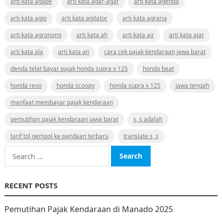
arti kata agape
arti kata agar-agar
arti kata agenda
arti kata agio
arti kata agitator
arti kata agraria
arti kata agronomi
arti kata ah
arti kata air
arti kata ajar
arti kata ala
arti kata an
cara cek pajak kendaraan jawa barat
denda telat bayar pajak honda supra x 125
honda beat
honda revo
honda scoopy
honda supra x 125
jawa tengah
manfaat membayar pajak kendaraan
pemutihan pajak kendaraan jawa barat
s, s adalah
tarif tol gempol ke pandaan terbaru
translate s, s
Search
for:
RECENT POSTS
Pemutihan Pajak Kendaraan di Manado 2025