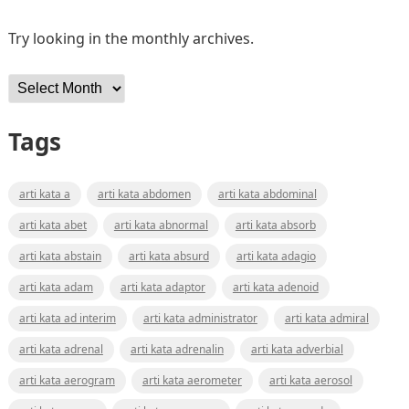
Try looking in the monthly archives.
Archives
Tags
arti kata a
arti kata abdomen
arti kata abdominal
arti kata abet
arti kata abnormal
arti kata absorb
arti kata abstain
arti kata absurd
arti kata adagio
arti kata adam
arti kata adaptor
arti kata adenoid
arti kata ad interim
arti kata administrator
arti kata admiral
arti kata adrenal
arti kata adrenalin
arti kata adverbial
arti kata aerogram
arti kata aerometer
arti kata aerosol