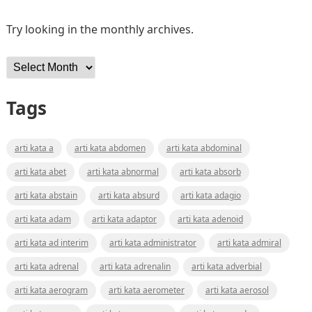
Try looking in the monthly archives.
Archives
Tags
arti kata a
arti kata abdomen
arti kata abdominal
arti kata abet
arti kata abnormal
arti kata absorb
arti kata abstain
arti kata absurd
arti kata adagio
arti kata adam
arti kata adaptor
arti kata adenoid
arti kata ad interim
arti kata administrator
arti kata admiral
arti kata adrenal
arti kata adrenalin
arti kata adverbial
arti kata aerogram
arti kata aerometer
arti kata aerosol