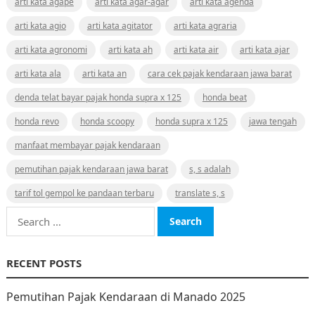
arti kata agape
arti kata agar-agar
arti kata agenda
arti kata agio
arti kata agitator
arti kata agraria
arti kata agronomi
arti kata ah
arti kata air
arti kata ajar
arti kata ala
arti kata an
cara cek pajak kendaraan jawa barat
denda telat bayar pajak honda supra x 125
honda beat
honda revo
honda scoopy
honda supra x 125
jawa tengah
manfaat membayar pajak kendaraan
pemutihan pajak kendaraan jawa barat
s, s adalah
tarif tol gempol ke pandaan terbaru
translate s, s
Search
for:
RECENT POSTS
Pemutihan Pajak Kendaraan di Manado 2025