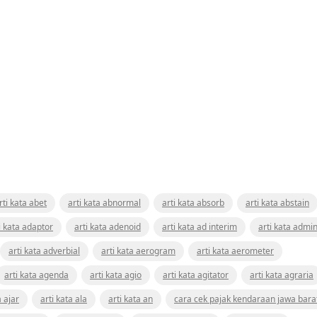
rti kata abet
arti kata abnormal
arti kata absorb
arti kata abstain
i kata adaptor
arti kata adenoid
arti kata ad interim
arti kata admin
arti kata adverbial
arti kata aerogram
arti kata aerometer
arti kata agenda
arti kata agio
arti kata agitator
arti kata agraria
a ajar
arti kata ala
arti kata an
cara cek pajak kendaraan jawa bara