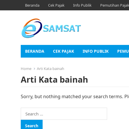
Beranda
Cek Pajak
Info Publik
Pemutihan Paja
BERANDA
CEK PAJAK
INFO PUBLIK
PEMU
Home
Arti Kata bainah
Arti Kata bainah
Sorry, but nothing matched your search terms. Pl
Search
for: