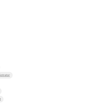
istrator
t