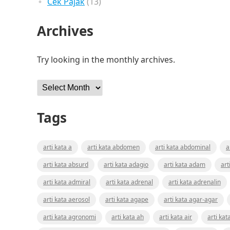
Cek Pajak
(13)
Archives
Try looking in the monthly archives.
Archives
Tags
arti kata a
arti kata abdomen
arti kata abdominal
a
arti kata absurd
arti kata adagio
arti kata adam
art
arti kata admiral
arti kata adrenal
arti kata adrenalin
arti kata aerosol
arti kata agape
arti kata agar-agar
arti kata agronomi
arti kata ah
arti kata air
arti kat