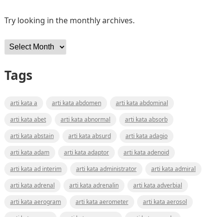
Try looking in the monthly archives.
Archives
Tags
arti kata a
arti kata abdomen
arti kata abdominal
arti kata abet
arti kata abnormal
arti kata absorb
arti kata abstain
arti kata absurd
arti kata adagio
arti kata adam
arti kata adaptor
arti kata adenoid
arti kata ad interim
arti kata administrator
arti kata admiral
arti kata adrenal
arti kata adrenalin
arti kata adverbial
arti kata aerogram
arti kata aerometer
arti kata aerosol