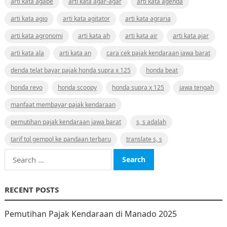
arti kata agape
arti kata agar-agar
arti kata agenda
arti kata agio
arti kata agitator
arti kata agraria
arti kata agronomi
arti kata ah
arti kata air
arti kata ajar
arti kata ala
arti kata an
cara cek pajak kendaraan jawa barat
denda telat bayar pajak honda supra x 125
honda beat
honda revo
honda scoopy
honda supra x 125
jawa tengah
manfaat membayar pajak kendaraan
pemutihan pajak kendaraan jawa barat
s, s adalah
tarif tol gempol ke pandaan terbaru
translate s, s
Search
for:
RECENT POSTS
Pemutihan Pajak Kendaraan di Manado 2025