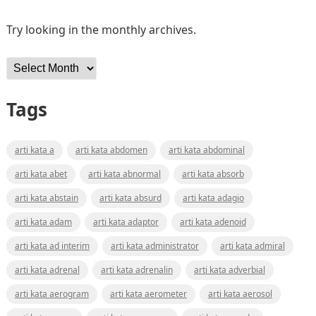
Try looking in the monthly archives.
Archives
Tags
arti kata a
arti kata abdomen
arti kata abdominal
arti kata abet
arti kata abnormal
arti kata absorb
arti kata abstain
arti kata absurd
arti kata adagio
arti kata adam
arti kata adaptor
arti kata adenoid
arti kata ad interim
arti kata administrator
arti kata admiral
arti kata adrenal
arti kata adrenalin
arti kata adverbial
arti kata aerogram
arti kata aerometer
arti kata aerosol