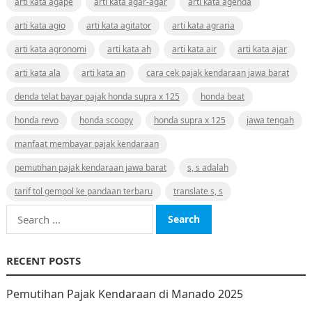
arti kata agape
arti kata agar-agar
arti kata agenda
arti kata agio
arti kata agitator
arti kata agraria
arti kata agronomi
arti kata ah
arti kata air
arti kata ajar
arti kata ala
arti kata an
cara cek pajak kendaraan jawa barat
denda telat bayar pajak honda supra x 125
honda beat
honda revo
honda scoopy
honda supra x 125
jawa tengah
manfaat membayar pajak kendaraan
pemutihan pajak kendaraan jawa barat
s, s adalah
tarif tol gempol ke pandaan terbaru
translate s, s
Search
for:
RECENT POSTS
Pemutihan Pajak Kendaraan di Manado 2025