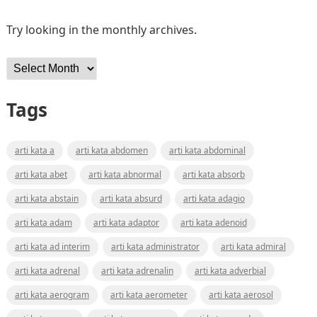
Try looking in the monthly archives.
Archives
Tags
arti kata a
arti kata abdomen
arti kata abdominal
arti kata abet
arti kata abnormal
arti kata absorb
arti kata abstain
arti kata absurd
arti kata adagio
arti kata adam
arti kata adaptor
arti kata adenoid
arti kata ad interim
arti kata administrator
arti kata admiral
arti kata adrenal
arti kata adrenalin
arti kata adverbial
arti kata aerogram
arti kata aerometer
arti kata aerosol