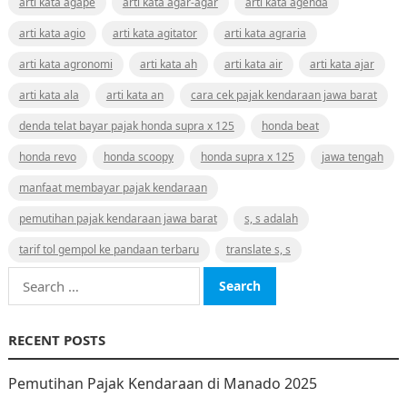
arti kata agape
arti kata agar-agar
arti kata agenda
arti kata agio
arti kata agitator
arti kata agraria
arti kata agronomi
arti kata ah
arti kata air
arti kata ajar
arti kata ala
arti kata an
cara cek pajak kendaraan jawa barat
denda telat bayar pajak honda supra x 125
honda beat
honda revo
honda scoopy
honda supra x 125
jawa tengah
manfaat membayar pajak kendaraan
pemutihan pajak kendaraan jawa barat
s, s adalah
tarif tol gempol ke pandaan terbaru
translate s, s
Search
for:
RECENT POSTS
Pemutihan Pajak Kendaraan di Manado 2025