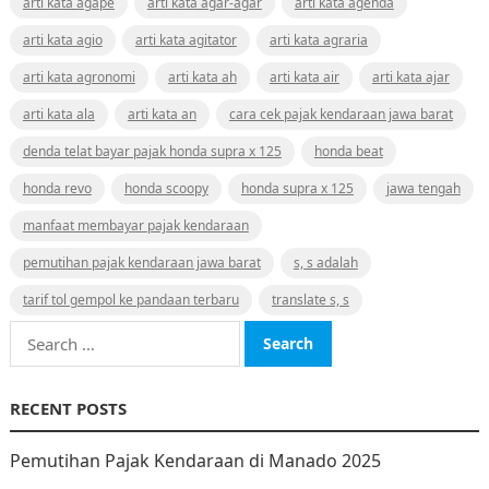
arti kata agape
arti kata agar-agar
arti kata agenda
arti kata agio
arti kata agitator
arti kata agraria
arti kata agronomi
arti kata ah
arti kata air
arti kata ajar
arti kata ala
arti kata an
cara cek pajak kendaraan jawa barat
denda telat bayar pajak honda supra x 125
honda beat
honda revo
honda scoopy
honda supra x 125
jawa tengah
manfaat membayar pajak kendaraan
pemutihan pajak kendaraan jawa barat
s, s adalah
tarif tol gempol ke pandaan terbaru
translate s, s
Search
for:
RECENT POSTS
Pemutihan Pajak Kendaraan di Manado 2025