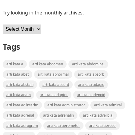
Try looking in the monthly archives.
Archives
Tags
arti kata a
arti kata abdomen
arti kata abdominal
arti kata abet
arti kata abnormal
arti kata absorb
arti kata abstain
arti kata absurd
arti kata adagio
arti kata adam
arti kata adaptor
arti kata adenoid
arti kata ad interim
arti kata administrator
arti kata admiral
arti kata adrenal
arti kata adrenalin
arti kata adverbial
arti kata aerogram
arti kata aerometer
arti kata aerosol