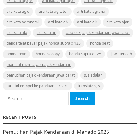
arti kata agape
arti kata agar-agar
arti kata agenda
arti kata agio
arti kata agitator
arti kata agraria
arti kata agronomi
arti kata ah
arti kata air
arti kata ajar
arti kata ala
arti kata an
cara cek pajak kendaraan jawa barat
denda telat bayar pajak honda supra x 125
honda beat
honda revo
honda scoopy
honda supra x 125
jawa tengah
manfaat membayar pajak kendaraan
pemutihan pajak kendaraan jawa barat
s, s adalah
tarif tol gempol ke pandaan terbaru
translate s, s
Search
for:
RECENT POSTS
Pemutihan Pajak Kendaraan di Manado 2025