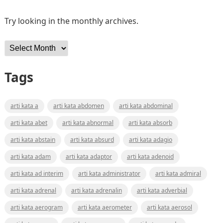
Try looking in the monthly archives.
Archives
Tags
arti kata a
arti kata abdomen
arti kata abdominal
arti kata abet
arti kata abnormal
arti kata absorb
arti kata abstain
arti kata absurd
arti kata adagio
arti kata adam
arti kata adaptor
arti kata adenoid
arti kata ad interim
arti kata administrator
arti kata admiral
arti kata adrenal
arti kata adrenalin
arti kata adverbial
arti kata aerogram
arti kata aerometer
arti kata aerosol