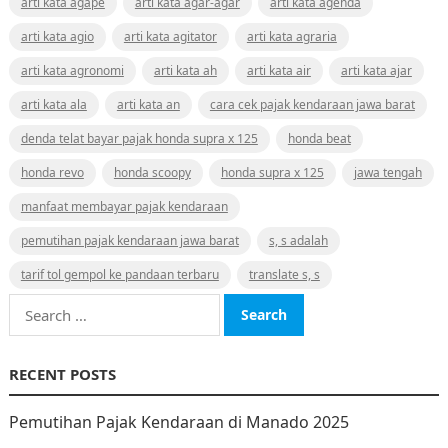
arti kata agape
arti kata agar-agar
arti kata agenda
arti kata agio
arti kata agitator
arti kata agraria
arti kata agronomi
arti kata ah
arti kata air
arti kata ajar
arti kata ala
arti kata an
cara cek pajak kendaraan jawa barat
denda telat bayar pajak honda supra x 125
honda beat
honda revo
honda scoopy
honda supra x 125
jawa tengah
manfaat membayar pajak kendaraan
pemutihan pajak kendaraan jawa barat
s, s adalah
tarif tol gempol ke pandaan terbaru
translate s, s
Search
for:
RECENT POSTS
Pemutihan Pajak Kendaraan di Manado 2025