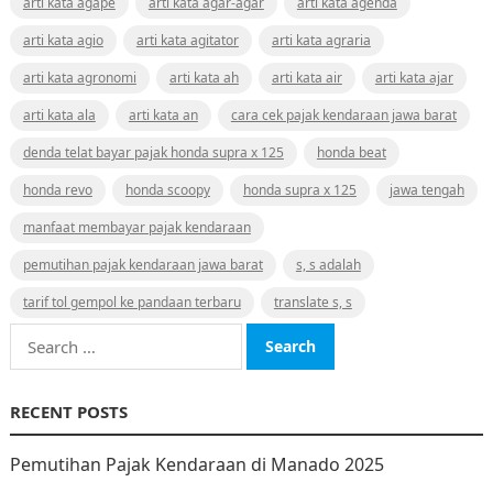
arti kata agape
arti kata agar-agar
arti kata agenda
arti kata agio
arti kata agitator
arti kata agraria
arti kata agronomi
arti kata ah
arti kata air
arti kata ajar
arti kata ala
arti kata an
cara cek pajak kendaraan jawa barat
denda telat bayar pajak honda supra x 125
honda beat
honda revo
honda scoopy
honda supra x 125
jawa tengah
manfaat membayar pajak kendaraan
pemutihan pajak kendaraan jawa barat
s, s adalah
tarif tol gempol ke pandaan terbaru
translate s, s
Search
for:
RECENT POSTS
Pemutihan Pajak Kendaraan di Manado 2025