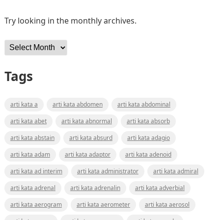
Try looking in the monthly archives.
Archives
Tags
arti kata a
arti kata abdomen
arti kata abdominal
arti kata abet
arti kata abnormal
arti kata absorb
arti kata abstain
arti kata absurd
arti kata adagio
arti kata adam
arti kata adaptor
arti kata adenoid
arti kata ad interim
arti kata administrator
arti kata admiral
arti kata adrenal
arti kata adrenalin
arti kata adverbial
arti kata aerogram
arti kata aerometer
arti kata aerosol