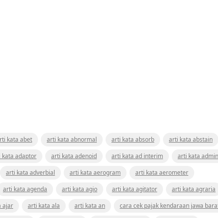
rti kata abet
arti kata abnormal
arti kata absorb
arti kata abstain
i kata adaptor
arti kata adenoid
arti kata ad interim
arti kata admin
arti kata adverbial
arti kata aerogram
arti kata aerometer
arti kata agenda
arti kata agio
arti kata agitator
arti kata agraria
a ajar
arti kata ala
arti kata an
cara cek pajak kendaraan jawa bara