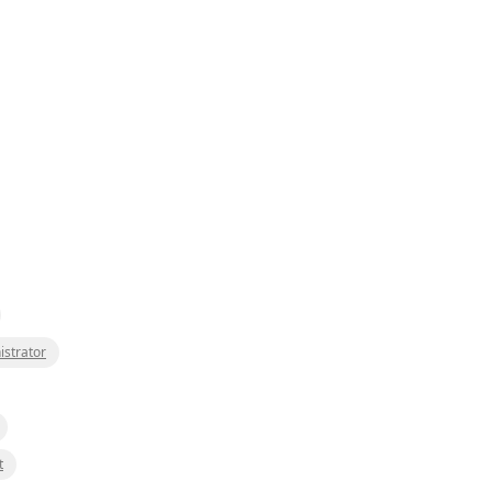
istrator
t