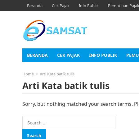
Beranda
Cek Pajak
Info Publik
Pemutihan Paja
BERANDA
CEK PAJAK
INFO PUBLIK
PEMU
Home
Arti Kata batik tulis
Arti Kata batik tulis
Sorry, but nothing matched your search terms. Pl
Search
for: