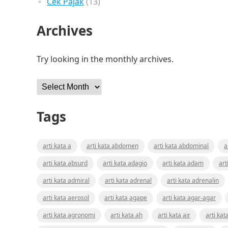
Cek Pajak
(13)
Archives
Try looking in the monthly archives.
Archives
Tags
arti kata a
arti kata abdomen
arti kata abdominal
a
arti kata absurd
arti kata adagio
arti kata adam
art
arti kata admiral
arti kata adrenal
arti kata adrenalin
arti kata aerosol
arti kata agape
arti kata agar-agar
arti kata agronomi
arti kata ah
arti kata air
arti kat