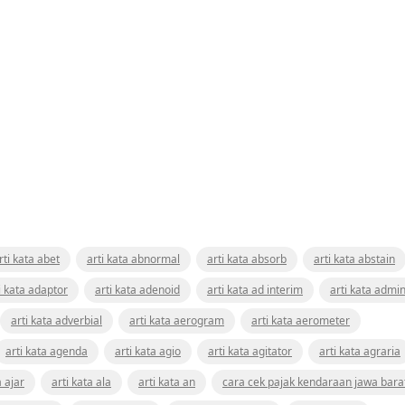
rti kata abet
arti kata abnormal
arti kata absorb
arti kata abstain
i kata adaptor
arti kata adenoid
arti kata ad interim
arti kata admin
arti kata adverbial
arti kata aerogram
arti kata aerometer
arti kata agenda
arti kata agio
arti kata agitator
arti kata agraria
a ajar
arti kata ala
arti kata an
cara cek pajak kendaraan jawa bara