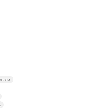
istrator
t