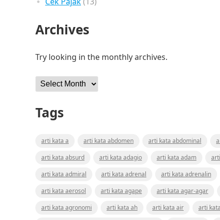
Cek Pajak
(13)
Archives
Try looking in the monthly archives.
Archives
Tags
arti kata a
arti kata abdomen
arti kata abdominal
a
arti kata absurd
arti kata adagio
arti kata adam
art
arti kata admiral
arti kata adrenal
arti kata adrenalin
arti kata aerosol
arti kata agape
arti kata agar-agar
arti kata agronomi
arti kata ah
arti kata air
arti kat