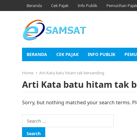
Beranda
Cek Pajak
Info Publik
Pemutihan Paja
BERANDA
CEK PAJAK
INFO PUBLIK
PEMU
Home
Arti Kata batu hitam tak bersanding
Arti Kata batu hitam tak 
Sorry, but nothing matched your search terms. Pl
Search
for: