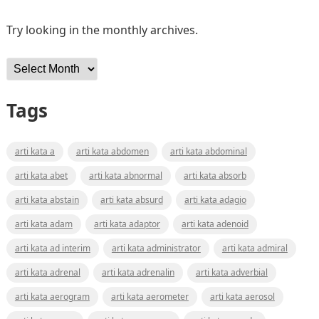
Try looking in the monthly archives.
Archives
Tags
arti kata a
arti kata abdomen
arti kata abdominal
arti kata abet
arti kata abnormal
arti kata absorb
arti kata abstain
arti kata absurd
arti kata adagio
arti kata adam
arti kata adaptor
arti kata adenoid
arti kata ad interim
arti kata administrator
arti kata admiral
arti kata adrenal
arti kata adrenalin
arti kata adverbial
arti kata aerogram
arti kata aerometer
arti kata aerosol