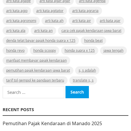
arti kata agape
arti kata agar-agar
arti kata agenda
arti kata agio
arti kata agitator
arti kata agraria
arti kata agronomi
arti kata ah
arti kata air
arti kata ajar
arti kata ala
arti kata an
cara cek pajak kendaraan jawa barat
denda telat bayar pajak honda supra x 125
honda beat
honda revo
honda scoopy
honda supra x 125
jawa tengah
manfaat membayar pajak kendaraan
pemutihan pajak kendaraan jawa barat
s, s adalah
tarif tol gempol ke pandaan terbaru
translate s, s
Search
for:
RECENT POSTS
Pemutihan Pajak Kendaraan di Manado 2025