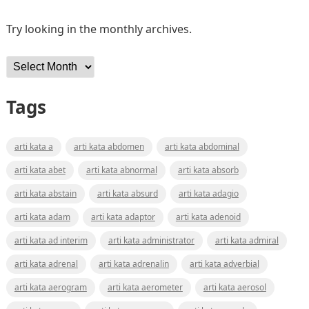
Try looking in the monthly archives.
Archives
Tags
arti kata a
arti kata abdomen
arti kata abdominal
arti kata abet
arti kata abnormal
arti kata absorb
arti kata abstain
arti kata absurd
arti kata adagio
arti kata adam
arti kata adaptor
arti kata adenoid
arti kata ad interim
arti kata administrator
arti kata admiral
arti kata adrenal
arti kata adrenalin
arti kata adverbial
arti kata aerogram
arti kata aerometer
arti kata aerosol