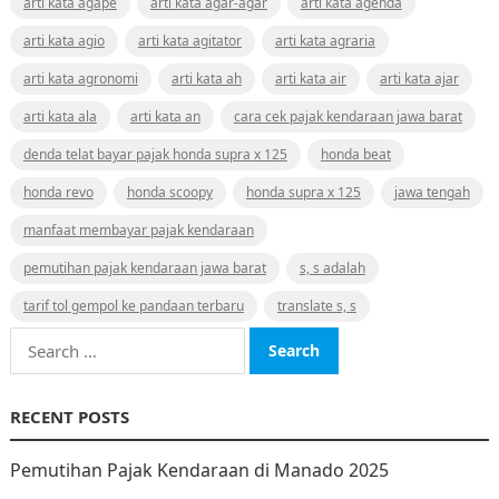
arti kata agape
arti kata agar-agar
arti kata agenda
arti kata agio
arti kata agitator
arti kata agraria
arti kata agronomi
arti kata ah
arti kata air
arti kata ajar
arti kata ala
arti kata an
cara cek pajak kendaraan jawa barat
denda telat bayar pajak honda supra x 125
honda beat
honda revo
honda scoopy
honda supra x 125
jawa tengah
manfaat membayar pajak kendaraan
pemutihan pajak kendaraan jawa barat
s, s adalah
tarif tol gempol ke pandaan terbaru
translate s, s
Search
for:
RECENT POSTS
Pemutihan Pajak Kendaraan di Manado 2025