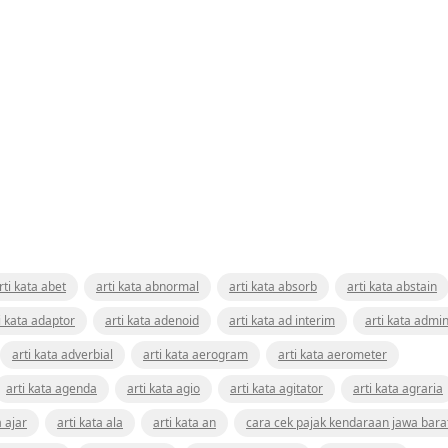
rti kata abet
arti kata abnormal
arti kata absorb
arti kata abstain
i kata adaptor
arti kata adenoid
arti kata ad interim
arti kata admin
arti kata adverbial
arti kata aerogram
arti kata aerometer
arti kata agenda
arti kata agio
arti kata agitator
arti kata agraria
a ajar
arti kata ala
arti kata an
cara cek pajak kendaraan jawa bara