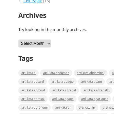
Cek Pajak
(13)
Archives
Try looking in the monthly archives.
Archives
Tags
arti kata a
arti kata abdomen
arti kata abdominal
a
arti kata absurd
arti kata adagio
arti kata adam
art
arti kata admiral
arti kata adrenal
arti kata adrenalin
arti kata aerosol
arti kata agape
arti kata agar-agar
arti kata agronomi
arti kata ah
arti kata air
arti kat