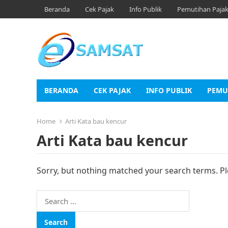
Beranda
Cek Pajak
Info Publik
Pemutihan Paja
BERANDA
CEK PAJAK
INFO PUBLIK
PEMU
Home
Arti Kata bau kencur
Arti Kata bau kencur
Sorry, but nothing matched your search terms. Pl
Search
for: