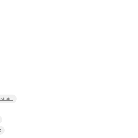
istrator
t