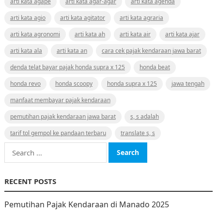
arti kata agape
arti kata agar-agar
arti kata agenda
arti kata agio
arti kata agitator
arti kata agraria
arti kata agronomi
arti kata ah
arti kata air
arti kata ajar
arti kata ala
arti kata an
cara cek pajak kendaraan jawa barat
denda telat bayar pajak honda supra x 125
honda beat
honda revo
honda scoopy
honda supra x 125
jawa tengah
manfaat membayar pajak kendaraan
pemutihan pajak kendaraan jawa barat
s, s adalah
tarif tol gempol ke pandaan terbaru
translate s, s
Search
for:
RECENT POSTS
Pemutihan Pajak Kendaraan di Manado 2025