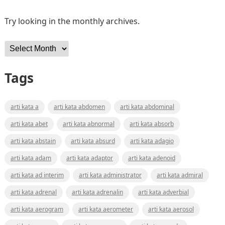
Try looking in the monthly archives.
Archives
Tags
arti kata a
arti kata abdomen
arti kata abdominal
arti kata abet
arti kata abnormal
arti kata absorb
arti kata abstain
arti kata absurd
arti kata adagio
arti kata adam
arti kata adaptor
arti kata adenoid
arti kata ad interim
arti kata administrator
arti kata admiral
arti kata adrenal
arti kata adrenalin
arti kata adverbial
arti kata aerogram
arti kata aerometer
arti kata aerosol