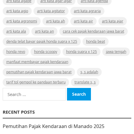
arti kata agape
arti kata agar-agar
arti kata agenda
arti kata agio
arti kata agitator
arti kata agraria
arti kata agronomi
arti kata ah
arti kata air
arti kata ajar
arti kata ala
arti kata an
cara cek pajak kendaraan jawa barat
denda telat bayar pajak honda supra x 125
honda beat
honda revo
honda scoopy
honda supra x 125
jawa tengah
manfaat membayar pajak kendaraan
pemutihan pajak kendaraan jawa barat
s, s adalah
tarif tol gempol ke pandaan terbaru
translate s, s
Search
for:
RECENT POSTS
Pemutihan Pajak Kendaraan di Manado 2025