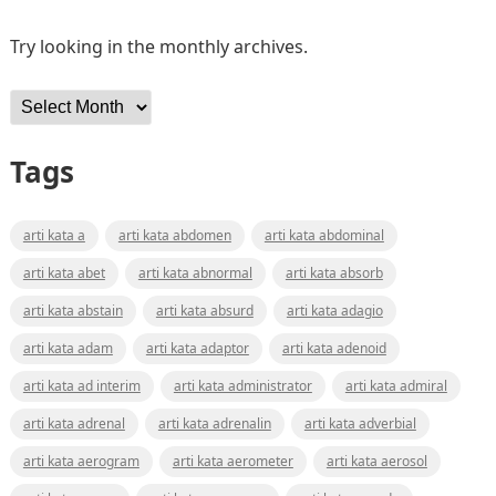
Try looking in the monthly archives.
Archives
Tags
arti kata a
arti kata abdomen
arti kata abdominal
arti kata abet
arti kata abnormal
arti kata absorb
arti kata abstain
arti kata absurd
arti kata adagio
arti kata adam
arti kata adaptor
arti kata adenoid
arti kata ad interim
arti kata administrator
arti kata admiral
arti kata adrenal
arti kata adrenalin
arti kata adverbial
arti kata aerogram
arti kata aerometer
arti kata aerosol