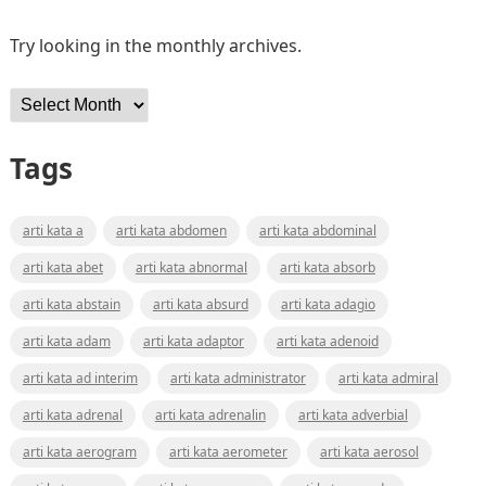
Try looking in the monthly archives.
Archives
Tags
arti kata a
arti kata abdomen
arti kata abdominal
arti kata abet
arti kata abnormal
arti kata absorb
arti kata abstain
arti kata absurd
arti kata adagio
arti kata adam
arti kata adaptor
arti kata adenoid
arti kata ad interim
arti kata administrator
arti kata admiral
arti kata adrenal
arti kata adrenalin
arti kata adverbial
arti kata aerogram
arti kata aerometer
arti kata aerosol