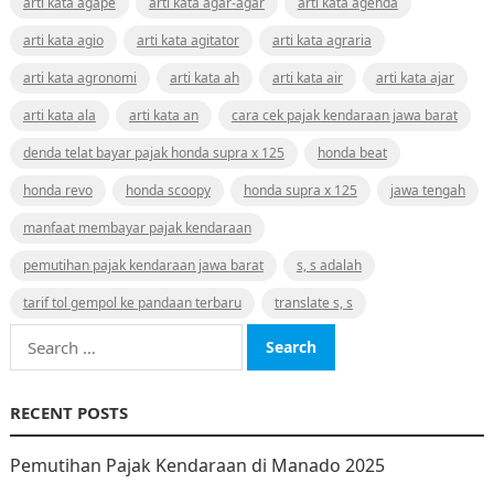
arti kata agape
arti kata agar-agar
arti kata agenda
arti kata agio
arti kata agitator
arti kata agraria
arti kata agronomi
arti kata ah
arti kata air
arti kata ajar
arti kata ala
arti kata an
cara cek pajak kendaraan jawa barat
denda telat bayar pajak honda supra x 125
honda beat
honda revo
honda scoopy
honda supra x 125
jawa tengah
manfaat membayar pajak kendaraan
pemutihan pajak kendaraan jawa barat
s, s adalah
tarif tol gempol ke pandaan terbaru
translate s, s
Search
for:
RECENT POSTS
Pemutihan Pajak Kendaraan di Manado 2025