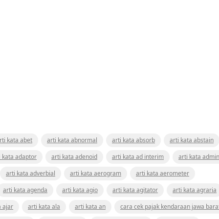
rti kata abet
arti kata abnormal
arti kata absorb
arti kata abstain
i kata adaptor
arti kata adenoid
arti kata ad interim
arti kata admin
arti kata adverbial
arti kata aerogram
arti kata aerometer
arti kata agenda
arti kata agio
arti kata agitator
arti kata agraria
a ajar
arti kata ala
arti kata an
cara cek pajak kendaraan jawa bara