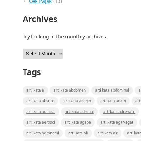
Cek Pajak
(13)
Archives
Try looking in the monthly archives.
Archives
Tags
arti kata a
arti kata abdomen
arti kata abdominal
a
arti kata absurd
arti kata adagio
arti kata adam
art
arti kata admiral
arti kata adrenal
arti kata adrenalin
arti kata aerosol
arti kata agape
arti kata agar-agar
arti kata agronomi
arti kata ah
arti kata air
arti kat