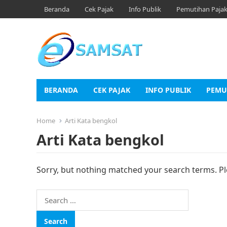
Beranda
Cek Pajak
Info Publik
Pemutihan Paja
BERANDA
CEK PAJAK
INFO PUBLIK
PEMU
Home
Arti Kata bengkol
Arti Kata bengkol
Sorry, but nothing matched your search terms. Pl
Search
for: