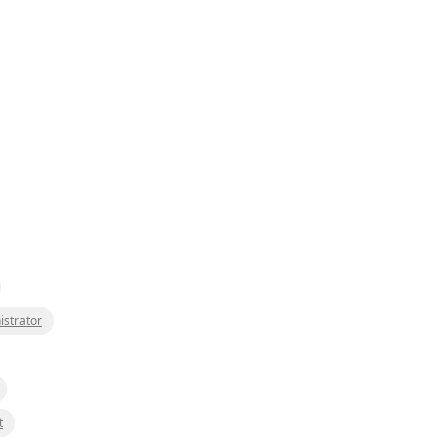
istrator
t