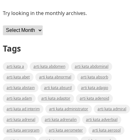
Try looking in the monthly archives.
Archives
Tags
arti kata a
arti kata abdomen
arti kata abdominal
arti kata abet
arti kata abnormal
arti kata absorb
arti kata abstain
arti kata absurd
arti kata adagio
arti kata adam
arti kata adaptor
arti kata adenoid
arti kata ad interim
arti kata administrator
arti kata admiral
arti kata adrenal
arti kata adrenalin
arti kata adverbial
arti kata aerogram
arti kata aerometer
arti kata aerosol