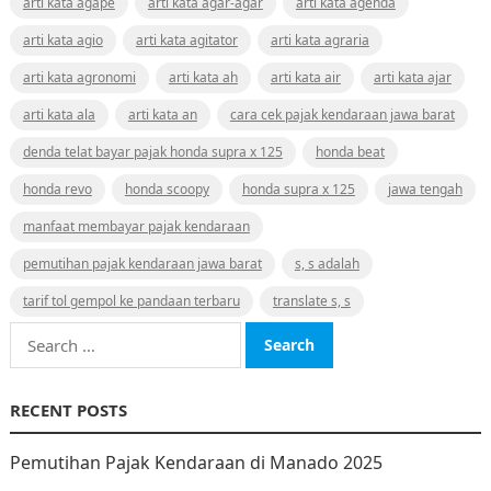
arti kata agape
arti kata agar-agar
arti kata agenda
arti kata agio
arti kata agitator
arti kata agraria
arti kata agronomi
arti kata ah
arti kata air
arti kata ajar
arti kata ala
arti kata an
cara cek pajak kendaraan jawa barat
denda telat bayar pajak honda supra x 125
honda beat
honda revo
honda scoopy
honda supra x 125
jawa tengah
manfaat membayar pajak kendaraan
pemutihan pajak kendaraan jawa barat
s, s adalah
tarif tol gempol ke pandaan terbaru
translate s, s
Search
for:
RECENT POSTS
Pemutihan Pajak Kendaraan di Manado 2025