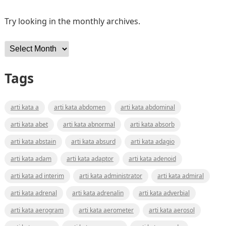
Try looking in the monthly archives.
Archives
Tags
arti kata a
arti kata abdomen
arti kata abdominal
arti kata abet
arti kata abnormal
arti kata absorb
arti kata abstain
arti kata absurd
arti kata adagio
arti kata adam
arti kata adaptor
arti kata adenoid
arti kata ad interim
arti kata administrator
arti kata admiral
arti kata adrenal
arti kata adrenalin
arti kata adverbial
arti kata aerogram
arti kata aerometer
arti kata aerosol