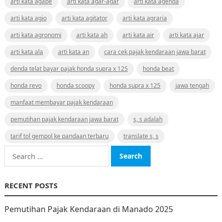
arti kata agape
arti kata agar-agar
arti kata agenda
arti kata agio
arti kata agitator
arti kata agraria
arti kata agronomi
arti kata ah
arti kata air
arti kata ajar
arti kata ala
arti kata an
cara cek pajak kendaraan jawa barat
denda telat bayar pajak honda supra x 125
honda beat
honda revo
honda scoopy
honda supra x 125
jawa tengah
manfaat membayar pajak kendaraan
pemutihan pajak kendaraan jawa barat
s, s adalah
tarif tol gempol ke pandaan terbaru
translate s, s
Search
for:
RECENT POSTS
Pemutihan Pajak Kendaraan di Manado 2025