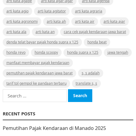
arti kata agape
arti kata agar-agar
arti kata agenda
arti kata agio
arti kata agitator
arti kata agraria
arti kata agronomi
arti kata ah
arti kata air
arti kata ajar
arti kata ala
arti kata an
cara cek pajak kendaraan jawa barat
denda telat bayar pajak honda supra x 125
honda beat
honda revo
honda scoopy
honda supra x 125
jawa tengah
manfaat membayar pajak kendaraan
pemutihan pajak kendaraan jawa barat
s, s adalah
tarif tol gempol ke pandaan terbaru
translate s, s
Search
for:
RECENT POSTS
Pemutihan Pajak Kendaraan di Manado 2025