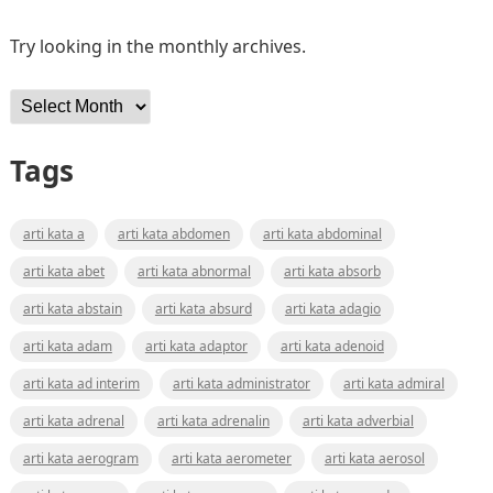
Try looking in the monthly archives.
Archives
Tags
arti kata a
arti kata abdomen
arti kata abdominal
arti kata abet
arti kata abnormal
arti kata absorb
arti kata abstain
arti kata absurd
arti kata adagio
arti kata adam
arti kata adaptor
arti kata adenoid
arti kata ad interim
arti kata administrator
arti kata admiral
arti kata adrenal
arti kata adrenalin
arti kata adverbial
arti kata aerogram
arti kata aerometer
arti kata aerosol