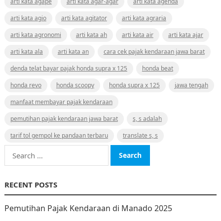
arti kata agape
arti kata agar-agar
arti kata agenda
arti kata agio
arti kata agitator
arti kata agraria
arti kata agronomi
arti kata ah
arti kata air
arti kata ajar
arti kata ala
arti kata an
cara cek pajak kendaraan jawa barat
denda telat bayar pajak honda supra x 125
honda beat
honda revo
honda scoopy
honda supra x 125
jawa tengah
manfaat membayar pajak kendaraan
pemutihan pajak kendaraan jawa barat
s, s adalah
tarif tol gempol ke pandaan terbaru
translate s, s
Search
for:
RECENT POSTS
Pemutihan Pajak Kendaraan di Manado 2025