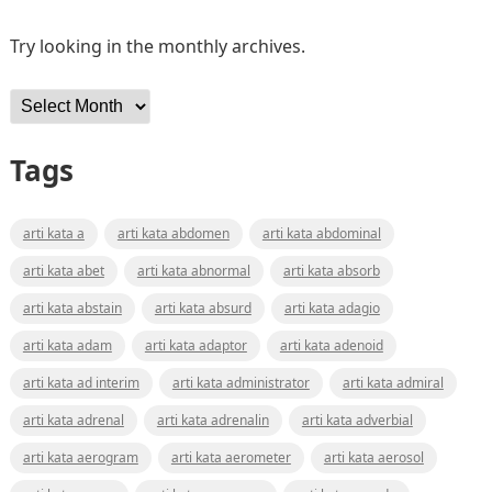
Try looking in the monthly archives.
Archives
Tags
arti kata a
arti kata abdomen
arti kata abdominal
arti kata abet
arti kata abnormal
arti kata absorb
arti kata abstain
arti kata absurd
arti kata adagio
arti kata adam
arti kata adaptor
arti kata adenoid
arti kata ad interim
arti kata administrator
arti kata admiral
arti kata adrenal
arti kata adrenalin
arti kata adverbial
arti kata aerogram
arti kata aerometer
arti kata aerosol