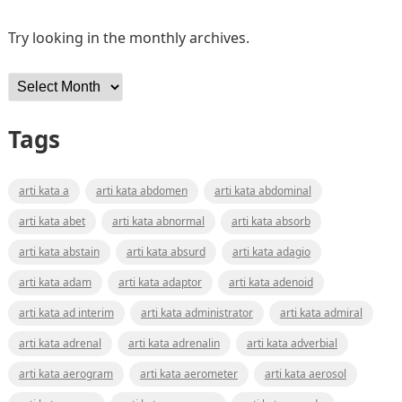
Try looking in the monthly archives.
Archives
Tags
arti kata a
arti kata abdomen
arti kata abdominal
arti kata abet
arti kata abnormal
arti kata absorb
arti kata abstain
arti kata absurd
arti kata adagio
arti kata adam
arti kata adaptor
arti kata adenoid
arti kata ad interim
arti kata administrator
arti kata admiral
arti kata adrenal
arti kata adrenalin
arti kata adverbial
arti kata aerogram
arti kata aerometer
arti kata aerosol