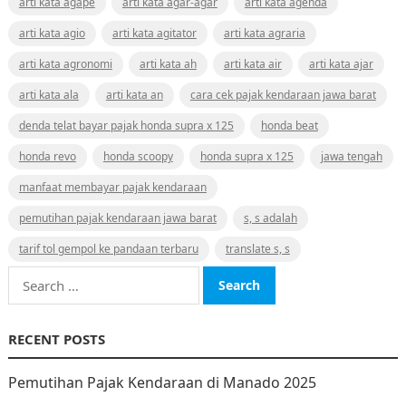
arti kata agape
arti kata agar-agar
arti kata agenda
arti kata agio
arti kata agitator
arti kata agraria
arti kata agronomi
arti kata ah
arti kata air
arti kata ajar
arti kata ala
arti kata an
cara cek pajak kendaraan jawa barat
denda telat bayar pajak honda supra x 125
honda beat
honda revo
honda scoopy
honda supra x 125
jawa tengah
manfaat membayar pajak kendaraan
pemutihan pajak kendaraan jawa barat
s, s adalah
tarif tol gempol ke pandaan terbaru
translate s, s
Search
for:
RECENT POSTS
Pemutihan Pajak Kendaraan di Manado 2025