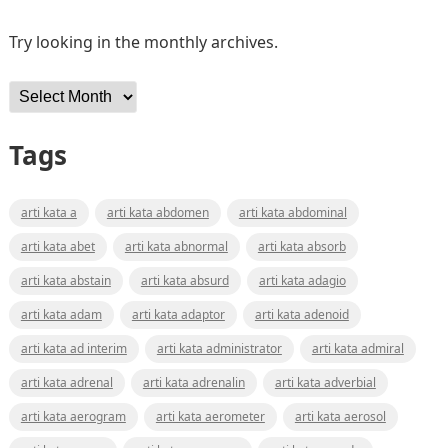
Try looking in the monthly archives.
Archives
Tags
arti kata a
arti kata abdomen
arti kata abdominal
arti kata abet
arti kata abnormal
arti kata absorb
arti kata abstain
arti kata absurd
arti kata adagio
arti kata adam
arti kata adaptor
arti kata adenoid
arti kata ad interim
arti kata administrator
arti kata admiral
arti kata adrenal
arti kata adrenalin
arti kata adverbial
arti kata aerogram
arti kata aerometer
arti kata aerosol