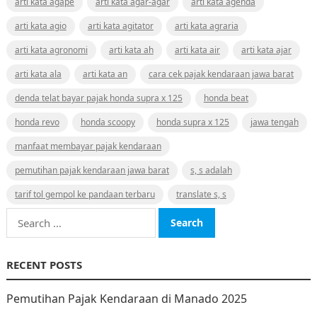
arti kata agape
arti kata agar-agar
arti kata agenda
arti kata agio
arti kata agitator
arti kata agraria
arti kata agronomi
arti kata ah
arti kata air
arti kata ajar
arti kata ala
arti kata an
cara cek pajak kendaraan jawa barat
denda telat bayar pajak honda supra x 125
honda beat
honda revo
honda scoopy
honda supra x 125
jawa tengah
manfaat membayar pajak kendaraan
pemutihan pajak kendaraan jawa barat
s, s adalah
tarif tol gempol ke pandaan terbaru
translate s, s
Search
for:
RECENT POSTS
Pemutihan Pajak Kendaraan di Manado 2025