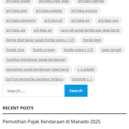
arti kata agape
arti kata agar-agar
arti kata agenda
arti kata agio
arti kata agitator
arti kata agraria
arti kata agronomi
arti kata ah
arti kata air
arti kata ajar
arti kata ala
arti kata an
cara cek pajak kendaraan jawa barat
denda telat bayar pajak honda supra x 125
honda beat
honda revo
honda scoopy
honda supra x 125
jawa tengah
manfaat membayar pajak kendaraan
pemutihan pajak kendaraan jawa barat
s, s adalah
tarif tol gempol ke pandaan terbaru
translate s, s
Search
for:
RECENT POSTS
Pemutihan Pajak Kendaraan di Manado 2025