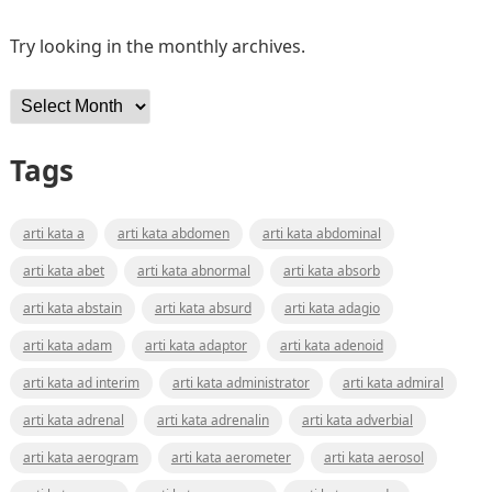
Try looking in the monthly archives.
Archives
Tags
arti kata a
arti kata abdomen
arti kata abdominal
arti kata abet
arti kata abnormal
arti kata absorb
arti kata abstain
arti kata absurd
arti kata adagio
arti kata adam
arti kata adaptor
arti kata adenoid
arti kata ad interim
arti kata administrator
arti kata admiral
arti kata adrenal
arti kata adrenalin
arti kata adverbial
arti kata aerogram
arti kata aerometer
arti kata aerosol