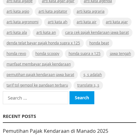
arti kata agape
arti kata agar-agar
arti kata agenda
arti kata agio
arti kata agitator
arti kata agraria
arti kata agronomi
arti kata ah
arti kata air
arti kata ajar
arti kata ala
arti kata an
cara cek pajak kendaraan jawa barat
denda telat bayar pajak honda supra x 125
honda beat
honda revo
honda scoopy
honda supra x 125
jawa tengah
manfaat membayar pajak kendaraan
pemutihan pajak kendaraan jawa barat
s, s adalah
tarif tol gempol ke pandaan terbaru
translate s, s
Search
for:
RECENT POSTS
Pemutihan Pajak Kendaraan di Manado 2025