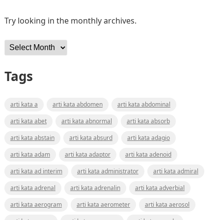
Try looking in the monthly archives.
Archives
Tags
arti kata a
arti kata abdomen
arti kata abdominal
arti kata abet
arti kata abnormal
arti kata absorb
arti kata abstain
arti kata absurd
arti kata adagio
arti kata adam
arti kata adaptor
arti kata adenoid
arti kata ad interim
arti kata administrator
arti kata admiral
arti kata adrenal
arti kata adrenalin
arti kata adverbial
arti kata aerogram
arti kata aerometer
arti kata aerosol