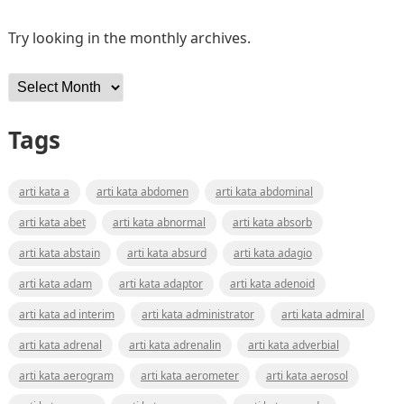
Try looking in the monthly archives.
Archives
Tags
arti kata a
arti kata abdomen
arti kata abdominal
arti kata abet
arti kata abnormal
arti kata absorb
arti kata abstain
arti kata absurd
arti kata adagio
arti kata adam
arti kata adaptor
arti kata adenoid
arti kata ad interim
arti kata administrator
arti kata admiral
arti kata adrenal
arti kata adrenalin
arti kata adverbial
arti kata aerogram
arti kata aerometer
arti kata aerosol