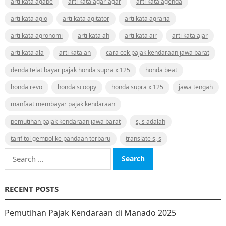
arti kata agape
arti kata agar-agar
arti kata agenda
arti kata agio
arti kata agitator
arti kata agraria
arti kata agronomi
arti kata ah
arti kata air
arti kata ajar
arti kata ala
arti kata an
cara cek pajak kendaraan jawa barat
denda telat bayar pajak honda supra x 125
honda beat
honda revo
honda scoopy
honda supra x 125
jawa tengah
manfaat membayar pajak kendaraan
pemutihan pajak kendaraan jawa barat
s, s adalah
tarif tol gempol ke pandaan terbaru
translate s, s
Search
for:
RECENT POSTS
Pemutihan Pajak Kendaraan di Manado 2025