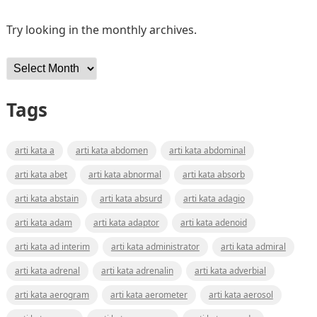
Try looking in the monthly archives.
Archives
Tags
arti kata a
arti kata abdomen
arti kata abdominal
arti kata abet
arti kata abnormal
arti kata absorb
arti kata abstain
arti kata absurd
arti kata adagio
arti kata adam
arti kata adaptor
arti kata adenoid
arti kata ad interim
arti kata administrator
arti kata admiral
arti kata adrenal
arti kata adrenalin
arti kata adverbial
arti kata aerogram
arti kata aerometer
arti kata aerosol