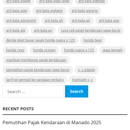
arti kata agape
arti kata agar-agar
arti kata agenda
arti kata agio
arti kata agitator
arti kata agraria
arti kata agronomi
arti kata ah
arti kata air
arti kata ajar
arti kata ala
arti kata an
cara cek pajak kendaraan jawa barat
denda telat bayar pajak honda supra x 125
honda beat
honda revo
honda scoopy
honda supra x 125
jawa tengah
manfaat membayar pajak kendaraan
pemutihan pajak kendaraan jawa barat
s, s adalah
tarif tol gempol ke pandaan terbaru
translate s, s
Search
for:
RECENT POSTS
Pemutihan Pajak Kendaraan di Manado 2025