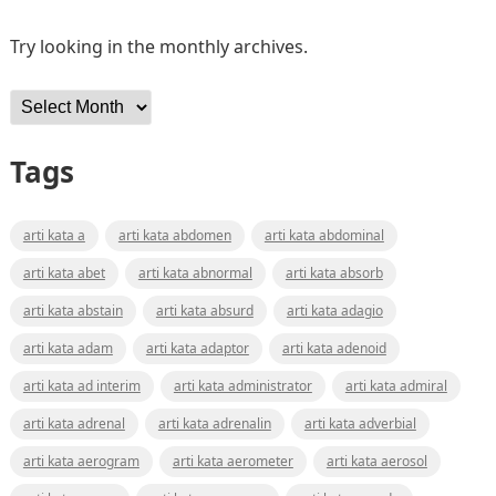
Try looking in the monthly archives.
Archives
Tags
arti kata a
arti kata abdomen
arti kata abdominal
arti kata abet
arti kata abnormal
arti kata absorb
arti kata abstain
arti kata absurd
arti kata adagio
arti kata adam
arti kata adaptor
arti kata adenoid
arti kata ad interim
arti kata administrator
arti kata admiral
arti kata adrenal
arti kata adrenalin
arti kata adverbial
arti kata aerogram
arti kata aerometer
arti kata aerosol