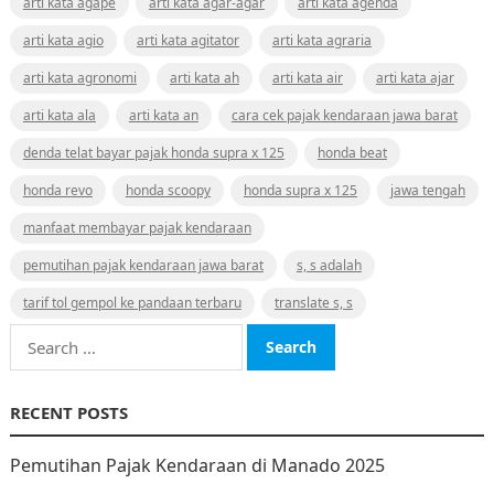
arti kata agape
arti kata agar-agar
arti kata agenda
arti kata agio
arti kata agitator
arti kata agraria
arti kata agronomi
arti kata ah
arti kata air
arti kata ajar
arti kata ala
arti kata an
cara cek pajak kendaraan jawa barat
denda telat bayar pajak honda supra x 125
honda beat
honda revo
honda scoopy
honda supra x 125
jawa tengah
manfaat membayar pajak kendaraan
pemutihan pajak kendaraan jawa barat
s, s adalah
tarif tol gempol ke pandaan terbaru
translate s, s
Search
for:
RECENT POSTS
Pemutihan Pajak Kendaraan di Manado 2025