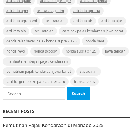
arti kata agape
arti kata agar-agar
arti kata agenda
arti kata agio
arti kata agitator
arti kata agraria
arti kata agronomi
arti kata ah
arti kata air
arti kata ajar
arti kata ala
arti kata an
cara cek pajak kendaraan jawa barat
denda telat bayar pajak honda supra x 125
honda beat
honda revo
honda scoopy
honda supra x 125
jawa tengah
manfaat membayar pajak kendaraan
pemutihan pajak kendaraan jawa barat
s, s adalah
tarif tol gempol ke pandaan terbaru
translate s, s
Search
for:
RECENT POSTS
Pemutihan Pajak Kendaraan di Manado 2025