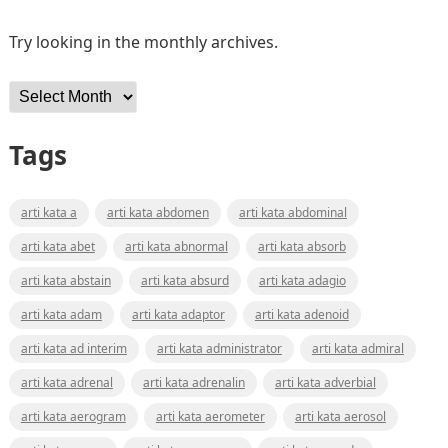
Try looking in the monthly archives.
Archives
Tags
arti kata a
arti kata abdomen
arti kata abdominal
arti kata abet
arti kata abnormal
arti kata absorb
arti kata abstain
arti kata absurd
arti kata adagio
arti kata adam
arti kata adaptor
arti kata adenoid
arti kata ad interim
arti kata administrator
arti kata admiral
arti kata adrenal
arti kata adrenalin
arti kata adverbial
arti kata aerogram
arti kata aerometer
arti kata aerosol