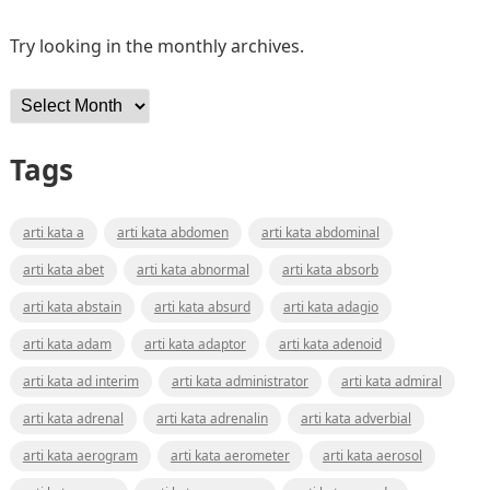
Try looking in the monthly archives.
Archives
Tags
arti kata a
arti kata abdomen
arti kata abdominal
arti kata abet
arti kata abnormal
arti kata absorb
arti kata abstain
arti kata absurd
arti kata adagio
arti kata adam
arti kata adaptor
arti kata adenoid
arti kata ad interim
arti kata administrator
arti kata admiral
arti kata adrenal
arti kata adrenalin
arti kata adverbial
arti kata aerogram
arti kata aerometer
arti kata aerosol