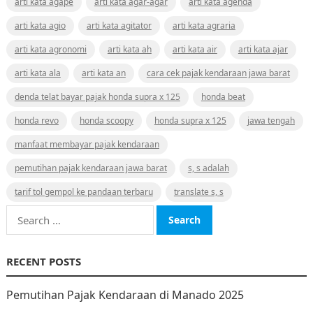
arti kata agape
arti kata agar-agar
arti kata agenda
arti kata agio
arti kata agitator
arti kata agraria
arti kata agronomi
arti kata ah
arti kata air
arti kata ajar
arti kata ala
arti kata an
cara cek pajak kendaraan jawa barat
denda telat bayar pajak honda supra x 125
honda beat
honda revo
honda scoopy
honda supra x 125
jawa tengah
manfaat membayar pajak kendaraan
pemutihan pajak kendaraan jawa barat
s, s adalah
tarif tol gempol ke pandaan terbaru
translate s, s
Search
for:
RECENT POSTS
Pemutihan Pajak Kendaraan di Manado 2025