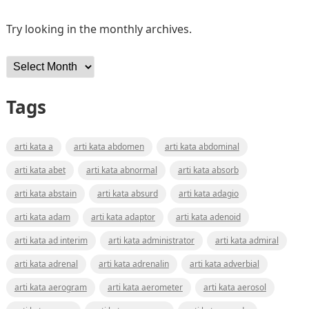
Try looking in the monthly archives.
Archives
Tags
arti kata a
arti kata abdomen
arti kata abdominal
arti kata abet
arti kata abnormal
arti kata absorb
arti kata abstain
arti kata absurd
arti kata adagio
arti kata adam
arti kata adaptor
arti kata adenoid
arti kata ad interim
arti kata administrator
arti kata admiral
arti kata adrenal
arti kata adrenalin
arti kata adverbial
arti kata aerogram
arti kata aerometer
arti kata aerosol