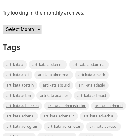
Try looking in the monthly archives.
Archives
Tags
arti kata a
arti kata abdomen
arti kata abdominal
arti kata abet
arti kata abnormal
arti kata absorb
arti kata abstain
arti kata absurd
arti kata adagio
arti kata adam
arti kata adaptor
arti kata adenoid
arti kata ad interim
arti kata administrator
arti kata admiral
arti kata adrenal
arti kata adrenalin
arti kata adverbial
arti kata aerogram
arti kata aerometer
arti kata aerosol