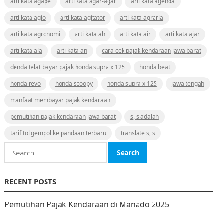
arti kata agape
arti kata agar-agar
arti kata agenda
arti kata agio
arti kata agitator
arti kata agraria
arti kata agronomi
arti kata ah
arti kata air
arti kata ajar
arti kata ala
arti kata an
cara cek pajak kendaraan jawa barat
denda telat bayar pajak honda supra x 125
honda beat
honda revo
honda scoopy
honda supra x 125
jawa tengah
manfaat membayar pajak kendaraan
pemutihan pajak kendaraan jawa barat
s, s adalah
tarif tol gempol ke pandaan terbaru
translate s, s
Search
for:
RECENT POSTS
Pemutihan Pajak Kendaraan di Manado 2025