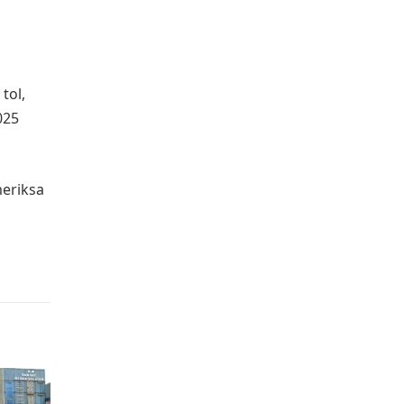
tol,
025
meriksa